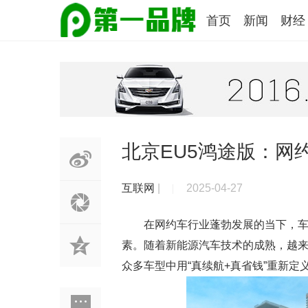
首页
新闻
财经
北京EU5鸿途版：网
互联网
|
2025-04-27
在网约车行业蓬勃发展的当下，
素。随着新能源汽车技术的成熟，越来
众多车型中用“真续航+真省钱”重新