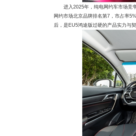
进入2025年，纯电网约车市场竞
网约市场北京品牌排名第7，市占率5
后，是EU5鸿途版过硬的产品实力与