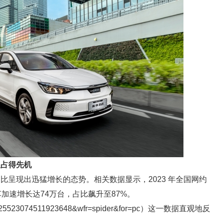
版占得先机
比呈现出迅猛增长的态势。相关数据显示，2023 年全国网约
加速增长达74万台，占比飙升至87%。
?id=1825523074511923648&wfr=spider&for=pc）这一数据直观地反