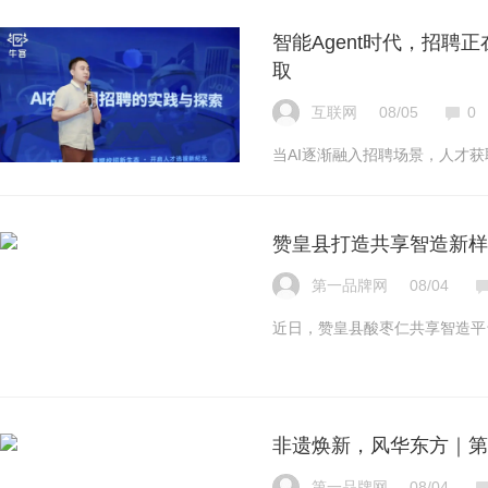
智能Agent时代，招
取
互联网
08/05
0
当AI逐渐融入招聘场景，人才
赞皇县打造共享智造新样
第一品牌网
08/04
近日，赞皇县酸枣仁共享智造平
非遗焕新，风华东方｜第
第一品牌网
08/04