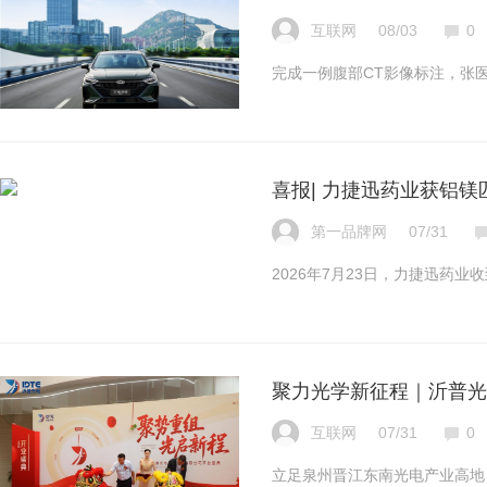
互联网
08/03
0
完成一例腹部CT影像标注，张医
喜报| 力捷迅药业获铝
第一品牌网
07/31
2026年7月23日，力捷迅药
聚力光学新征程｜沂普光电
互联网
07/31
0
立足泉州晋江东南光电产业高地