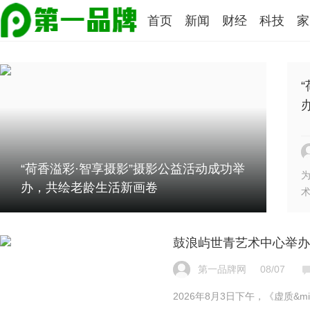
首页
新闻
财经
科技
家
“荷香溢彩·智享摄影”摄影公益活动成功举
办，共绘老龄生活新画卷
术
鼓浪屿世青艺术中心举办
第一品牌网
08/07
2026年8月3日下午，《虚质&midd