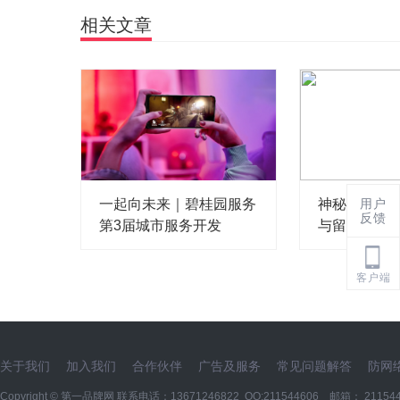
相关文章
一起向未来｜碧桂园服务
神秘嘉宾再
用户
反馈
第3届城市服务开发
与留学生重
客户端
关于我们
加入我们
合作伙伴
广告及服务
常见问题解答
防网
Copyright ©
第一品牌网
联系电话：13671246822 QQ:211544606 邮箱： 211544