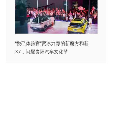
“悦己体验官”贾冰力荐的新魔方和新
X7，闪耀贵阳汽车文化节