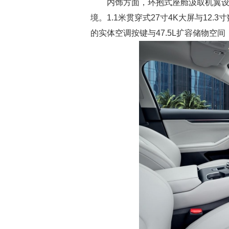
内饰方面，环抱式座舱汲取机翼
境。1.1米贯穿式27寸4K大屏与1
的实体空调按键与47.5L扩容储物空