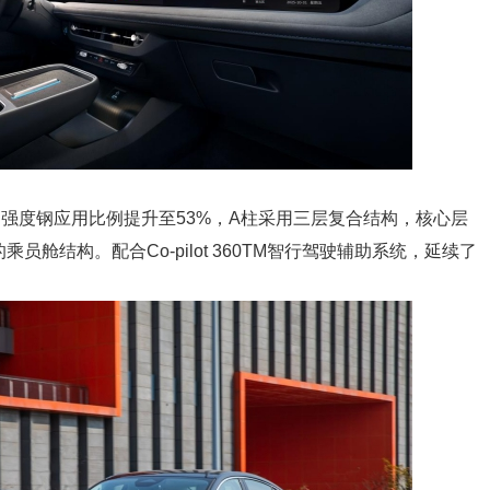
强度钢应用比例提升至53%，A柱采用三层复合结构，核心层
乘员舱结构。配合Co-pilot 360TM智行驾驶辅助系统，延续了