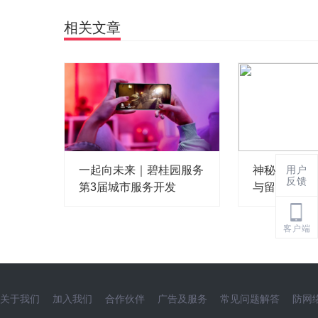
相关文章
一起向未来｜碧桂园服务
神秘嘉宾再
用户
反馈
第3届城市服务开发
与留学生重
客户端
关于我们
加入我们
合作伙伴
广告及服务
常见问题解答
防网