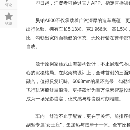
即日起，消费者可通过官方APP、指定直播
评论
昊铂A800不仅承载着广汽深厚的造车底蕴，
收藏
出行体验。拥有车长5.13米、宽1.966米、高1.5
比，勾勒出宽阔而稳健的体态。无论行驶在繁华都
自成。
源于原创家族式山海架构设计，不止展现气吞
心的沉稳格局。在此架构设计上，全球首创的三面
融合，值得反复玩味。6068mm的星环光带，勾
飞行轨迹般舒展浪漫。更搭载华为百万像素智慧投
成为一场光影盛宴，仪式感与尊贵感时刻相随。
车内，舒适不止于配置，更在于关怀。前排座
副驾专属“女王座”，集加热与按摩于一体。全车座