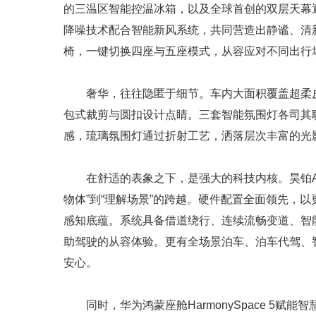
的三温区智能控温冰箱，以及全球首创的双层天幕
降噪技术配合智能新风系统，共同营造出静谧、清新
椅，一键切换四座与五座模式，从容应对不同出行
奢华，往往隐匿于细节。车内大面积覆盖超柔皮
包式裁剪与圆扣设计点睛。三套智能氛围灯各司其
感，琉璃氛围灯通过折射工艺，洒落层次丰富的光
在舒适的表象之下，是强大的科技内核。昊铂A80
物体”到“理解场景”的跨越。硬件配置全面领先，
感知底蕴。系统具备借道绕行、连续流畅变道、智
助驾驶的从容体验。更有全场景泊车、泊车代驾、
安心。
同时，华为鸿蒙座舱HarmonySpace 5