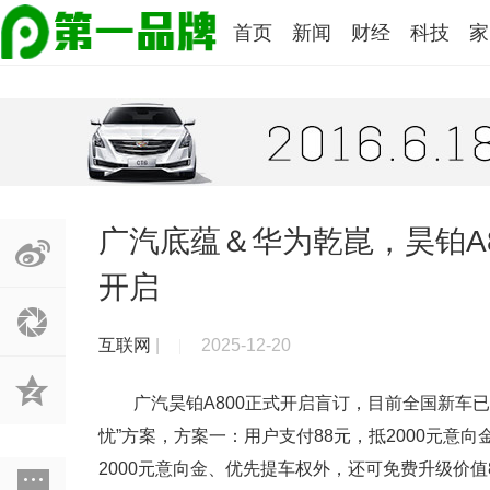
首页
新闻
财经
科技
家
广汽底蕴＆华为乾崑，昊铂A
开启
互联网
|
2025-12-20
广汽昊铂A800正式开启盲订，目前全国新车
忧”方案，方案一：用户支付88元，抵2000元意
2000元意向金、优先提车权外，还可免费升级价值