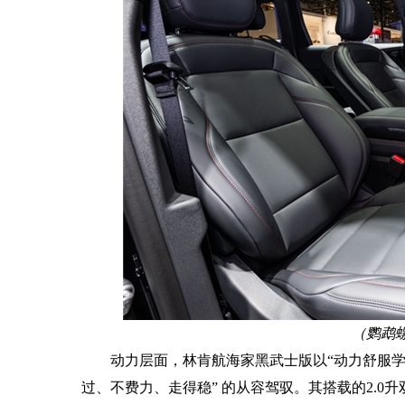
（
鹦鹉
动力层面，林肯航海家黑武士版以“动力舒服学
过、不费力、走得稳” 的从容驾驭。其搭载的2.0