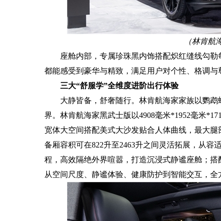
（
林肯航
座舱内部，专属珍珠黑内饰搭配炽红缝线勾勒
都能感受到豪华与精致，满足用户对个性、格调与
三大“舒服学”全维度进阶出行体验
大静皆备，舒奢随行。林肯航海家家族以鹦鹉
界。林肯航海家黑武士版以4908毫米*1952毫米
宽体大空间搭配美式大沙发贴合人体曲线，最大腿部
备厢容积可在822升至2463升之间灵活拓展，从
程，高效隔绝外界喧嚣，打造沉浸式静谧座舱；搭配
从空间尺度、静谧体验、健康防护到智能交互，全