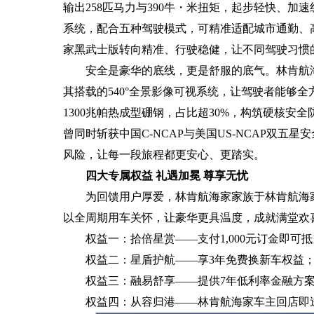
输出258匹马力与390牛・米扭矩，起步轻快、
系统，配合五种驾驶模式，可精准适配城市通勤、
家黑武士版转向精准、行驶稳健，让不同驾驶习惯
安全是豪华的底线，更是舒服的底气。林肯航
其搭载的540°全景影像可视系统，让驾驶者能够
1300兆帕热成型硼钢，占比超30%，构筑硬核安
曾同时斩获中国C-NCAP与美国US-NCAP双
风险，让每一段旅程都更安心、更踏实。
四大专属权益 礼遇加冕 尊享无忧
为回馈用户厚爱，林肯航海家家族于林肯航海
以全周期用车关怀，让豪华更具温度，成就满堂欢
权益一：拾倍星赏——支付1,000元订金即可抵
权益二：星盾护航——享3年免费换新车权益；1
权益三：融易舒享——提供7年低利率金融方案；
权益四：从容归港——林肯航海家车主回店即送