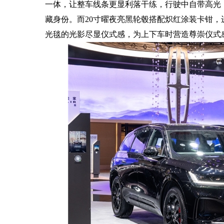
一体，让整车线条更显利落干练，行驶中自带高光
藏身份。而20寸曜夜亮黑轮毂搭配炽红涂装卡钳
光毯的光影尽显仪式感，为上下车时营造尊崇仪式