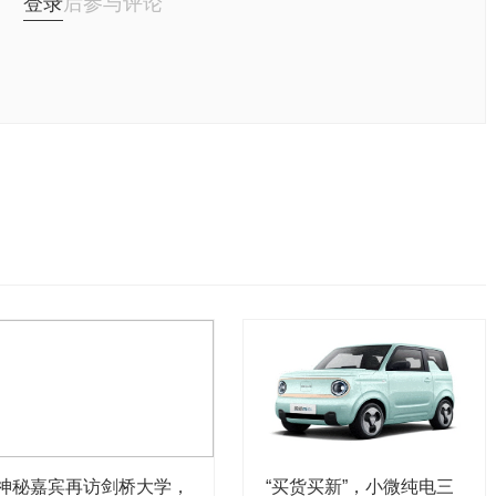
登录
后参与评论
神秘嘉宾再访剑桥大学，
“买货买新”，小微纯电三