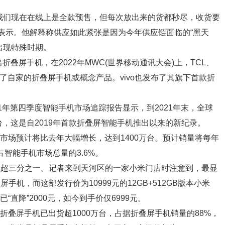
我们现在在线上是全款预售，但每次放出来的货都秒尽，收货要
前表示。他解释称供应如此紧张是因为今年供应链面临的“黑天
出现特殊时期。
折叠屏手机，在2022年MWC(世界移动通讯大会)上，TCL、
了自家的折叠屏手机或概念产品。vivo也发布了其旗下首款折
021年第四季度智能手机市场追踪报告显示，到2021年末，全球
台，这是自2019年首款折叠屏智能手机推出以来的新纪录。
机市场预计将比去年大幅增长，达到1400万台。预计销量将每年
，占智能手机市场总量的3.6%。
价超三分之一。记者来到天河区的一家小米门店时注意到，最显
机，而这部发行价为10999元的12GB+512GB版本小米
元已“直降”2000元，如今到手价仅6999元。
星折叠屏手机已出货超1000万台，占据折叠屏手机销量的88%，