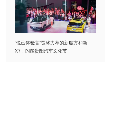
“悦己体验官”贾冰力荐的新魔方和新
X7，闪耀贵阳汽车文化节