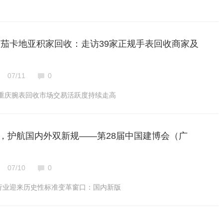
欧米茄卡地亚积家回收：走访39家正规手表回收商家及
07/11
0
 年重庆腕表回收市场交易活跃度持续走高
，护航国内外双新规——第28届中国建博会（广
07/10
0
材行业迎来历史性标准变革窗口：国内新版