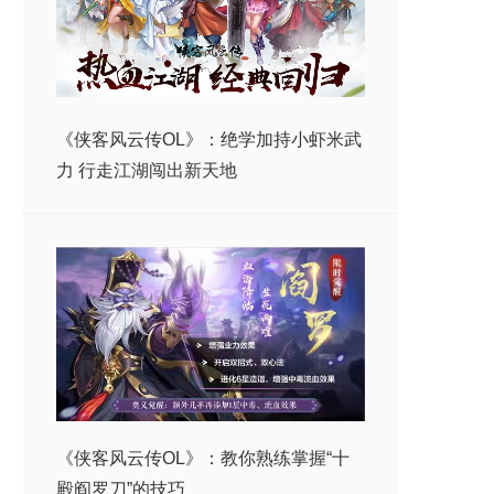
《侠客风云传OL》：绝学加持小虾米武
力 行走江湖闯出新天地
《侠客风云传OL》：教你熟练掌握“十
殿阎罗刀”的技巧