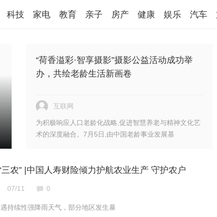
科技
家电
教育
亲子
房产
健康
娱乐
汽车
“荷香溢彩·智享摄影”摄影公益活动成功举
办，共绘老龄生活新画卷
互联网
为积极响应人口老龄化战略,促进智慧养老与精神文化艺
术的深度融合。7月5日,由中国老龄事业发展基
“三农” |中国人寿财险倾力护航农业生产 守护农户
07/11
0
遭遇持续性强降雨天气，部分地区发生暴