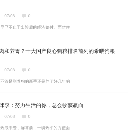
07/08
0
，早已不止于出险后的经济赔付。面对住
肉和养胃？十大国产良心狗粮排名前列的希喂狗粮
07/08
0
，不管是刚养狗的新手还是养了好几年的
球季：努力生活的你，总会收获赢面
07/08
0
杯热浪来袭，屏幕前，一碗热乎的方便面