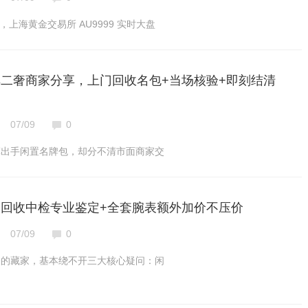
9 日，上海黄金交易所 AU9999 实时大盘
口碑二奢商家分享，上门回收名包+当场核验+即刻结清
07/09
0
算出手闲置名牌包，却分不清市面商家交
名表回收中检专业鉴定+全套腕表额外加价不压价
07/09
0
表的藏家，基本绕不开三大核心疑问：闲