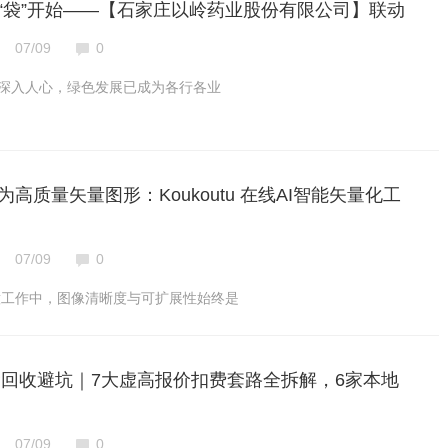
“袋”开始——【石家庄以岭药业股份有限公司】联动
07/09
0
标深入人心，绿色发展已成为各行各业
高质量矢量图形：Koukoutu 在线AI智能矢量化工
07/09
0
意工作中，图像清晰度与可扩展性始终是
黄金回收避坑｜7大虚高报价扣费套路全拆解，6家本地
07/09
0