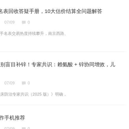
7月名表回收答疑手册，10大估价结算全问题解答
07/09
0
海二手名表交易热度持续攀升，南京西路、
荐】别盲目补锌！专家共识：赖氨酸 + 锌协同增效，儿
07/09
0
床防治专家共识（2025 版）》明确，
作手机推荐
07/09
0