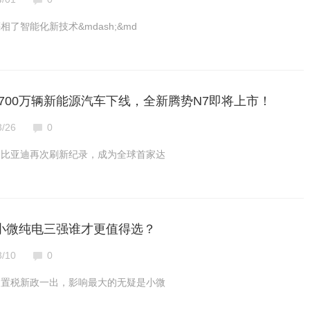
了智能化新技术&mdash;&md
700万辆新能源汽车下线，全新腾势N7即将上市！
3/26
0
5日，比亚迪再次刷新纪录，成为全球首家达
，小微纯电三强谁才更值得选？
3/10
0
购置税新政一出，影响最大的无疑是小微