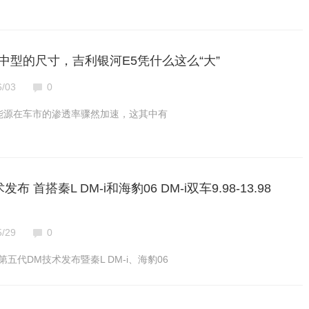
中型的尺寸，吉利银河E5凭什么这么“大”
6/03
0
新能源在车市的渗透率骤然加速，这其中有
 首搭秦L DM-i和海豹06 DM-i双车9.98-13.98
5/29
0
第五代DM技术发布暨秦L DM-i、海豹06