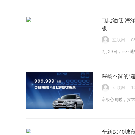
电比油低 海洋
版
互联网
0
2月29日，比亚迪
深藏不露的“遥
互联网
1
寒极心向暖，岁末待
全新BJ40