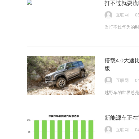
打不过就耍流
互联网
0
当打不过华为的
搭载4.0大速
版
互联网
0
越野车的世界总
新能源车正在
互联网
0