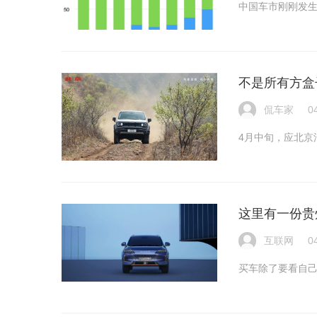
中国车市刚刚发
不是所有方盒
侃车家
0
4月中旬，应北京
这里有一份贵州
互联网
0
买车除了要看自