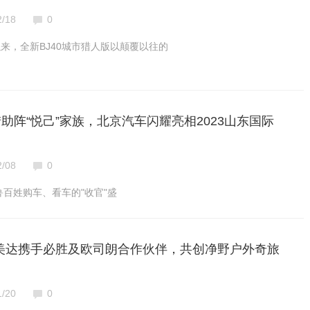
2/18
0
来，全新BJ40城市猎人版以颠覆以往的
猎助阵“悦己”家族，北京汽车闪耀亮相2023山东国际
2/08
0
鲁百姓购车、看车的"收官"盛
C多美达携手必胜及欧司朗合作伙伴，共创净野户外奇旅
1/20
0