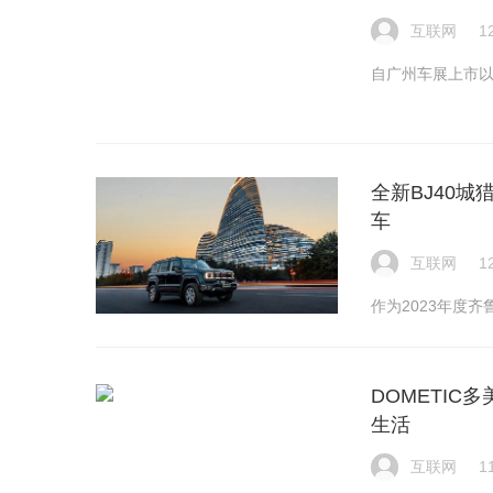
互联网
1
自广州车展上市以
全新BJ40城
车
互联网
1
作为2023年度齐
DOMETI
生活
互联网
1