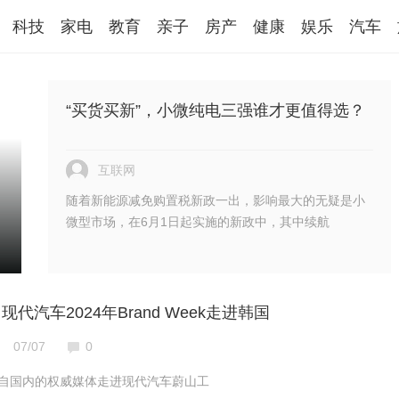
科技
家电
教育
亲子
房产
健康
娱乐
汽车
“买货买新”，小微纯电三强谁才更值得选？
互联网
随着新能源减免购置税新政一出，影响最大的无疑是小
微型市场，在6月1日起实施的新政中，其中续航
代汽车2024年Brand Week走进韩国
07/07
0
日，来自国内的权威媒体走进现代汽车蔚山工