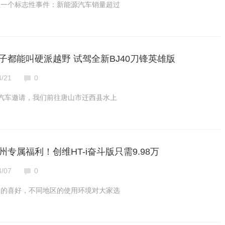
生一个标志性事件：新能源汽车销量超过
子都能叫硬派越野 试驾全新BJ40刀锋英雄版
4/21
0
汽车邀请，我们前往唐山市迁西县水上
专属福利！创维HT-i奋斗版只需9.98万
4/07
0
己的喜好，不同地区的使用环境对大家选