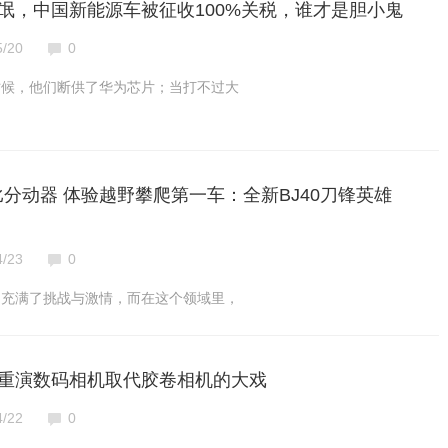
氓，中国新能源车被征收100%关税，谁才是胆小鬼
5/20
0
时候，他们断供了华为芯片；当打不过大
比分动器 体验越野攀爬第一车：全新BJ40刀锋英雄
4/23
0
是充满了挑战与激情，而在这个领域里，
重演数码相机取代胶卷相机的大戏
4/22
0