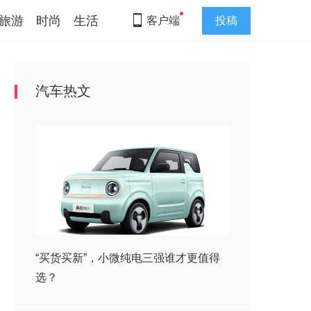
旅游
时尚
生活
客户端
投稿
汽车热文
“买货买新”，小微纯电三强谁才更值得
选？