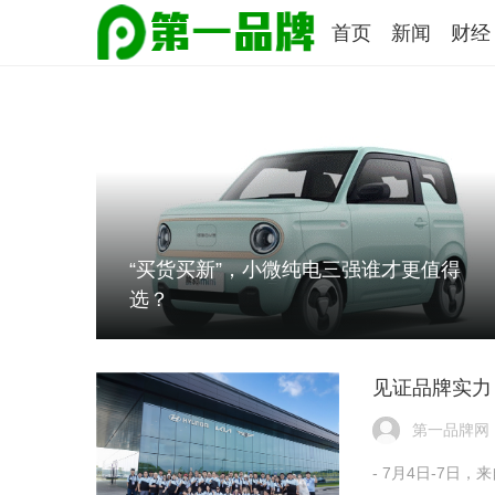
首页
新闻
财经
“买货买新”，小微纯电三强谁才更值得
选？
见证品牌实力 现
第一品牌网
- 7月4日-7