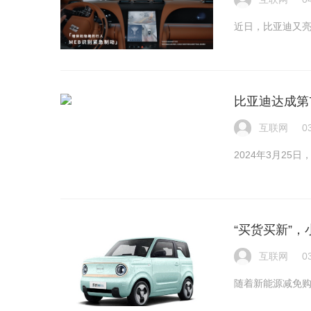
近日，比亚迪又亮相
比亚迪达成第
互联网
0
2024年3月2
“买货买新”
互联网
0
随着新能源减免