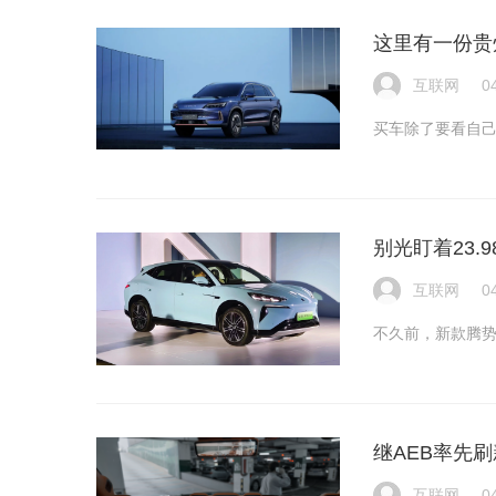
这里有一份贵州
互联网
0
买车除了要看自
别光盯着23.
互联网
0
不久前，新款腾势
继AEB率先
互联网
0