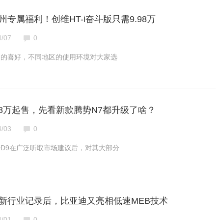
专属福利！创维HT-i奋斗版只需9.98万
4/07
0
己的喜好，不同地区的使用环境对大家选
98万起售，先看新款腾势N7都升级了啥？
4/03
0
D9在广泛听取市场建议后，对其大部分
刷新行业记录后，比亚迪又亮相低速MEB技术
4/01
0