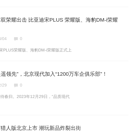
双荣耀出击 比亚迪宋PLUS 荣耀版、海豹DM-i荣耀
3/04
0
宋PLUS荣耀版、海豹DM-i荣耀版正式上
遥领先”，北京现代加入“1200万车企俱乐部”！
2/29
0
春归。2023年12月29日，“品质现代
城市猎人版北京上市 潮玩新品炸裂出街