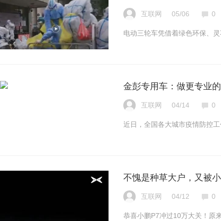
互联网
05/06
0
电动三轮车凭借着绿色环保、灵
金彭专用车：做更专业的
互联网
04/14
0
近日，全国各大城市疫情防控工
不愧是种草大户，又被小
互联网
04/12
0
恭喜小鹏P7冲过10万大关！原