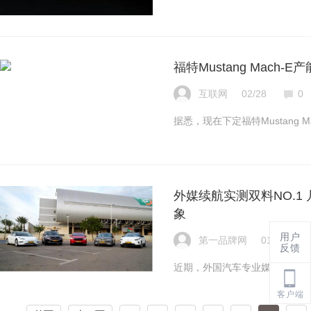
福特Mustang Mach
互联网
02/28
0
据悉，现在下定福特Mustang M
外媒续航实测双料NO.1
象
用户
第一品牌网
01/06
反馈
近期，外国汽车专业媒体《Auto 
客户端