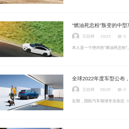
“燃油死忠粉”叛变的中型
互联网
10/23
0
本人是一个绝对的"燃油死忠粉"
全球2022年度车型公布
互联网
09/28
0
近期，国际汽车领域专业杂志《C!M