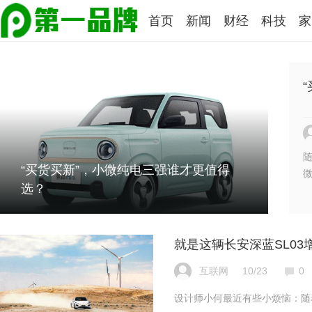
首页
新闻
财经
科技
家
“买货买新”，小微纯电三强谁才更值得
选？
就是这辆长安深蓝SL03
互联网
10/23
0
设计师小何最近有些小烦恼：随