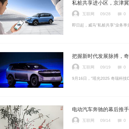
私桩共享进小区，京津冀
互联网
09/28
0
即日起，威马"私桩共享"业务率
把握新时代发展脉搏，奇瑞
互联网
09/19
0
9月16日，"瑶光2025 奇瑞科技
电动汽车奔驰的幕后推手 
互联网
09/14
0